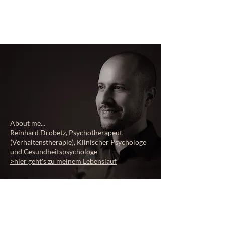
About me...
Reinhard Drobetz, Psychotherapeut
(Verhaltenstherapie), Klinischer Psychologe
und Gesundheitspsychologe
>hier geht's zu meinem Lebenslauf